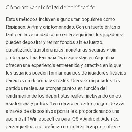
Cómo activar el código de bonificación
Estos métodos incluyen algunos tan populares como
Rapipago, Airtm y criptomonedas. Con un fuerte énfasis
tanto en la velocidad como en la seguridad, los jugadores
pueden depositar y retirar fondos sin esfuerzo,
garantizando transferencias monetarias seguras y sin
problemas. Las Fantasía 1win apuestas en Argentina
ofrecen una experiencia entretenida y atractiva en la que
los usuarios pueden formar equipos de jugadores ficticios
basados en deportistas reales. Una vez disputados los
partidos reales, se otorgan puntos en función del
rendimiento de los deportistas reales, incluyendo goles,
asistencias y potros. 1win da acceso a los juegos de azar
a través de dispositivos portátiles, proporcionando una
app móvil 1Win específica para iOS y Android. Además,
para aquellos que prefieran no instalar la app, se ofrece