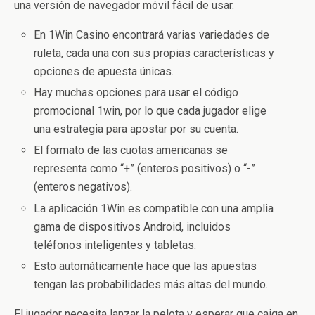
una versión de navegador móvil fácil de usar.
En 1Win Casino encontrará varias variedades de
ruleta, cada una con sus propias características y
opciones de apuesta únicas.
Hay muchas opciones para usar el código
promocional 1win, por lo que cada jugador elige
una estrategia para apostar por su cuenta.
El formato de las cuotas americanas se
representa como “+” (enteros positivos) o “-”
(enteros negativos).
La aplicación 1Win es compatible con una amplia
gama de dispositivos Android, incluidos
teléfonos inteligentes y tabletas.
Esto automáticamente hace que las apuestas
tengan las probabilidades más altas del mundo.
El jugador necesita lanzar la pelota y esperar que caiga en