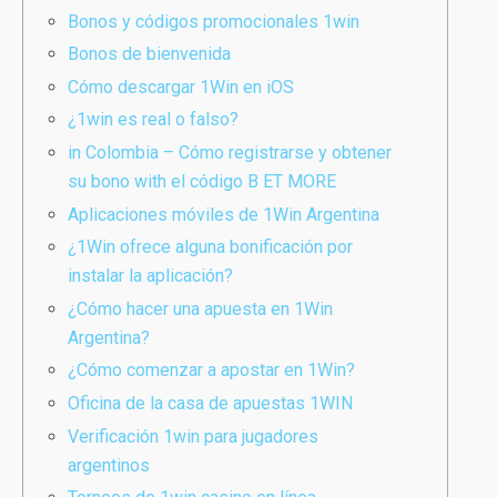
Bonos y códigos promocionales 1win
Bonos de bienvenida
Cómo descargar 1Win en iOS
¿1win es real o falso?
in Colombia – Cómo registrarse y obtener
su bono with el código B ET MORE
Aplicaciones móviles de 1Win Argentina
¿1Win ofrece alguna bonificación por
instalar la aplicación?
¿Cómo hacer una apuesta en 1Win
Argentina?
¿Cómo comenzar a apostar en 1Win?
Oficina de la casa de apuestas 1WIN
Verificación 1win para jugadores
argentinos