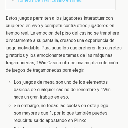
Torneos de 1win casino en línea
Estos juegos permiten a los jugadores interactuar con
crupieres en vivo y competir contra otros jugadores en
tiempo real. La emoción del piso del casino se transfiere
directamente a su pantalla, creando una experiencia de
juego inolvidable. Para aquellos que prefieren los carretes
giratorios y los emocionantes temas de las máquinas
tragamonedas, 1Win Casino ofrece una amplia colección
de juegos de tragamonedas para elegir.
Los juegos de mesa son uno de los elementos
básicos de cualquier casino de renombre y 1Win
hace un gran trabajo en eso.
Sin embargo, no todas las cuotas en este juego
son mayores que 1, por lo que también puedes
reducir tu saldo apostando en Plinko.