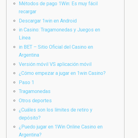
Métodos de pago 1Win: Es muy fácil
recargar
Descargar 1win en Android
in Casino: Tragamonedas y Juegos en
Línea
in BET – Sitio Oficial del Casino en
Argentina
Versión móvil VS aplicación móvil
¿Cómo empezar a jugar en 1win Casino?
Paso 1
Tragamonedas
Otros deportes
¿Cuáles son los límites de retiro y
depósito?
¿Puedo jugar en 1Win Online Casino en
Argentina?