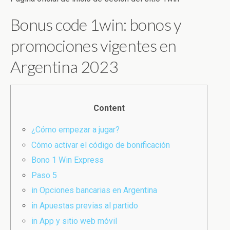
Bonus code 1win: bonos y
promociones vigentes en
Argentina 2023
Content
¿Cómo empezar a jugar?
Cómo activar el código de bonificación
Bono 1 Win Express
Paso 5
in Opciones bancarias en Argentina
in Apuestas previas al partido
in App y sitio web móvil