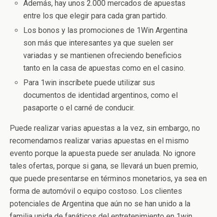
Además, hay unos 2.000 mercados de apuestas
entre los que elegir para cada gran partido.
Los bonos y las promociones de 1Win Argentina
son más que interesantes ya que suelen ser
variadas y se mantienen ofreciendo beneficios
tanto en la casa de apuestas como en el casino.
Para 1win inscríbete puede utilizar sus
documentos de identidad argentinos, como el
pasaporte o el carné de conducir.
Puede realizar varias apuestas a la vez, sin embargo, no
recomendamos realizar varias apuestas en el mismo
evento porque la apuesta puede ser anulada. No ignore
tales ofertas, porque si gana, se llevará un buen premio,
que puede presentarse en términos monetarios, ya sea en
forma de automóvil o equipo costoso. Los clientes
potenciales de Argentina que aún no se han unido a la
familia unida de fanáticos del entretenimiento en 1win