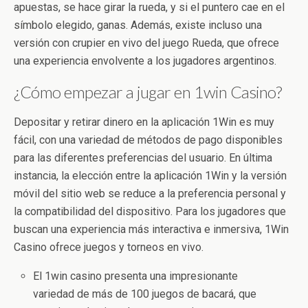
apuestas, se hace girar la rueda, y si el puntero cae en el
símbolo elegido, ganas. Además, existe incluso una
versión con crupier en vivo del juego Rueda, que ofrece
una experiencia envolvente a los jugadores argentinos.
¿Cómo empezar a jugar en 1win Casino?
Depositar y retirar dinero en la aplicación 1Win es muy
fácil, con una variedad de métodos de pago disponibles
para las diferentes preferencias del usuario. En última
instancia, la elección entre la aplicación 1Win y la versión
móvil del sitio web se reduce a la preferencia personal y
la compatibilidad del dispositivo. Para los jugadores que
buscan una experiencia más interactiva e inmersiva, 1Win
Casino ofrece juegos y torneos en vivo.
El 1win casino presenta una impresionante
variedad de más de 100 juegos de bacará, que