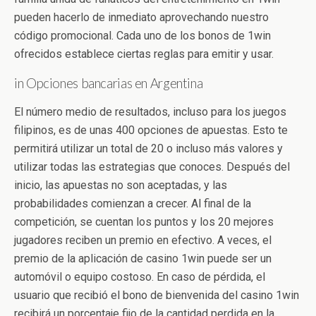
pueden hacerlo de inmediato aprovechando nuestro
código promocional. Cada uno de los bonos de 1win
ofrecidos establece ciertas reglas para emitir y usar.
in Opciones bancarias en Argentina
El número medio de resultados, incluso para los juegos
filipinos, es de unas 400 opciones de apuestas. Esto te
permitirá utilizar un total de 20 o incluso más valores y
utilizar todas las estrategias que conoces. Después del
inicio, las apuestas no son aceptadas, y las
probabilidades comienzan a crecer. Al final de la
competición, se cuentan los puntos y los 20 mejores
jugadores reciben un premio en efectivo. A veces, el
premio de la aplicación de casino 1win puede ser un
automóvil o equipo costoso. En caso de pérdida, el
usuario que recibió el bono de bienvenida del casino 1win
recibirá un porcentaje fijo de la cantidad perdida en la