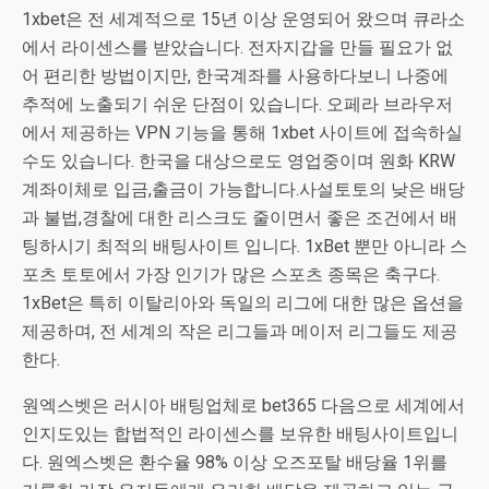
1xbet은 전 세계적으로 15년 이상 운영되어 왔으며 큐라소
에서 라이센스를 받았습니다. 전자지갑을 만들 필요가 없
어 편리한 방법이지만, 한국계좌를 사용하다보니 나중에
추적에 노출되기 쉬운 단점이 있습니다. 오페라 브라우저
에서 제공하는 VPN 기능을 통해 1xbet 사이트에 접속하실
수도 있습니다. 한국을 대상으로도 영업중이며 원화 KRW
계좌이체로 입금,출금이 가능합니다.사설토토의 낮은 배당
과 불법,경찰에 대한 리스크도 줄이면서 좋은 조건에서 배
팅하시기 최적의 배팅사이트 입니다. 1xBet 뿐만 아니라 스
포츠 토토에서 가장 인기가 많은 스포츠 종목은 축구다.
1xBet은 특히 이탈리아와 독일의 리그에 대한 많은 옵션을
제공하며, 전 세계의 작은 리그들과 메이저 리그들도 제공
한다.
원엑스벳은 러시아 배팅업체로 bet365 다음으로 세계에서
인지도있는 합법적인 라이센스를 보유한 배팅사이트입니
다. 원엑스벳은 환수율 98% 이상 오즈포탈 배당율 1위를