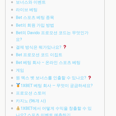
보너스와 이벤트
라이브 베팅
Bet 스포츠 베팅 종목
Bet의 회원 가입 방법
Bet의 Davido 프로모션 코드는 무엇인가
요?
결제 방식은 뭐가있나요?
Bet 프로모션 코드 이집트
Bet 베팅 회사 – 온라인 스포츠 베팅
게임
원 엑스 벳 보너스를 인출할 수 있나요?
1XBET 베팅 회사 — 무엇이 궁금하세요?
프로모션 스토어
카지노 (96개 사)
1XBET에서 어떻게 수익을 창출할 수 있
나요? 스포츠 이벤트 예측하기