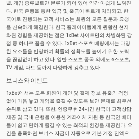
별, 게임 종류별로만 분류가 되어 있어 약간 아쉽게 느껴진
다. 한국 은행을 통한 입금 및 출금이 빠르게 처리되고, 한
국어로 진행되는 고객 서비스는 회원의 모든 질문과 요청
을 신속하게 해결한다. 한국 플레이어들에게 원활한 현지
화된 경험을 제공하는 점은 1xBet 사이트만의 차별화된 강
점 중 하나로 꼽을 수 있다. 1xBet 스포츠 베팅에서는 다양
한 요소들을 반영하여 확률의 정확도를 높이기 위한 노력
을 끊임없이 하고 있다. 일반 스포츠 종목 외에도 e스포츠,
TV 게임, 다트 등까지 다양하게 갖추고 있다.
보너스와 이벤트
1xBet에서는 모든 회원이 개인 및 결제 정보 유출의 걱정
없이 마음 놓고 게임을 즐길 수 있도록 보안 문제를 최우선
순위로 삼고 있다. 또한, 연중무휴 24시간 한국어 고객상담
제공 및 국내 은행을 이용한 계좌이체 지원 등 한국인 베터
들이 쉽고 편하게 즐길 수 있는 최적의 환경을 제공한다. 요
건을 충족하면 보너스 자금이 자동으로 기본 계정 잔액으