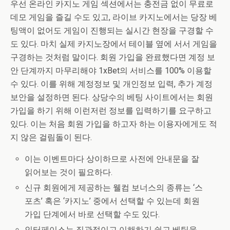
우선 온라인 카지노 게임 섹션에서는 충전금 없이 무료로
데모 게임을 즐길 수도 있고, 라이브 카지노에서는 당장 베
팅액이 없어도 게임이 진행되는 실시간 현장을 구경할 수
도 있다. 마치 실제 카지노장에서 테이블 옆에 서서 게임을
구경하는 것처럼 말이다. 회원 가입을 완료했다면 계정 보
안 단계까지 마무리해야 1xBet의 서비스를 100% 이용할
수 있다. 이를 위해 계정정보 및 개인정보 입력, 추가 계정
보안을 설정하면 된다. 상당수의 베팅 사이트에서는 회원
가입을 하기 위해 이런저런 정보를 입력하기를 요구하고
있다. 이는 처음 회원 가입을 하고자 하는 이용자에게도 적
지 않은 걸림돌이 된다.
이는 이벤트마다 상이하므로 사전에 안내문을 잘
읽어보는 것이 필요하다.
신규 회원에게 제공하는 웰컴 보너스의 종류는 ‘스
포츠’ 혹은 ‘카지노’ 중에서 선택할 수 있는데 회원
가입 단계에서 바로 선택할 수도 있다.
인터페이스는 직관적이고 이해하기 쉽고 베팅을