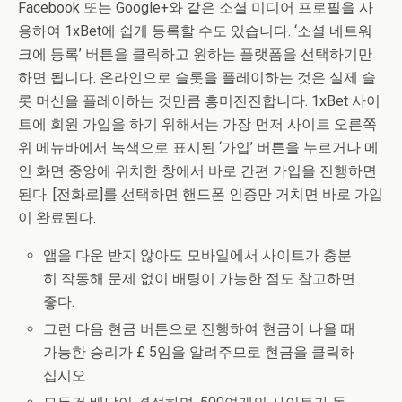
Facebook 또는 Google+와 같은 소셜 미디어 프로필을 사
용하여 1xBet에 쉽게 등록할 수도 있습니다. ‘소셜 네트워
크에 등록’ 버튼을 클릭하고 원하는 플랫폼을 선택하기만
하면 됩니다. 온라인으로 슬롯을 플레이하는 것은 실제 슬
롯 머신을 플레이하는 것만큼 흥미진진합니다. 1xBet 사이
트에 회원 가입을 하기 위해서는 가장 먼저 사이트 오른쪽
위 메뉴바에서 녹색으로 표시된 ‘가입’ 버튼을 누르거나 메
인 화면 중앙에 위치한 창에서 바로 간편 가입을 진행하면
된다. [전화로]를 선택하면 핸드폰 인증만 거치면 바로 가입
이 완료된다.
앱을 다운 받지 않아도 모바일에서 사이트가 충분
히 작동해 문제 없이 배팅이 가능한 점도 참고하면
좋다.
그런 다음 현금 버튼으로 진행하여 현금이 나올 때
가능한 승리가 £ 5임을 알려주므로 현금을 클릭하
십시오.