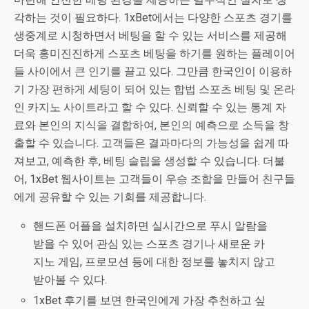
각하는 것이 필요하다. 1xBet에서는 다양한 스포츠 경기를
생중계로 시청하면서 베팅을 할 수 있는 서비스를 제공해
더욱 흥미진진하게 스포츠 베팅을 하기를 원하는 플레이어
들 사이에서 큰 인기를 끌고 있다. 그만큼 한국인이 이용하
기 가장 편하게 세팅이 되어 있는 합법 스포츠 베팅 및 온라
인 카지노 사이트라고 할 수 있다. 신뢰할 수 있는 통계 자
료와 본인의 지식을 결합하여, 본인의 예측으로 소득을 창
출할 수 있습니다. 고객들은 결과마다의 가능성을 쉽게 따
져보고, 예측한 후, 베팅 슬립을 생성할 수 있습니다. 더불
어, 1xBet 웹사이트는 고객들이 우승 조합을 만들어 친구들
에게 공유할 수 있는 기회를 제공합니다.
핸드폰 어플을 설치하면 실시간으로 푸시 알람을
받을 수 있어 관심 있는 스포츠 경기나 새로운 카
지노 게임, 프로모션 등에 대한 정보를 놓치지 않고
받아볼 수 있다.
1xBet 후기를 보면 한국인에게 가장 추천하고 싶