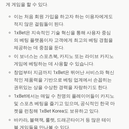
게 게임을 할 수 있다.
이는 처음 회원 가입을 하고자 하는 이용자에게도
적지 않은 걸림돌이 된다.
1xBet은 지속적인 기술 혁신을 통해 사용자 중심
의 베팅 플랫폼이자 고객에게 최고의 베팅 경험을
제공하는 데 중점을 둔다.
이 보너스는 스포츠북, 카지노 또는 라이브 카지노
게임에 베팅하는 데 사용할 수 있습니다.
창업부터 지금까지 1xBet은 뛰어난 서비스와 혁신
적인 제품력을 기반으로 베팅 업계에서 손꼽히는
권위있는 상을 수상한 경력을 자랑하기도 한다.
1xBet에서는 매일 수 천명의 플레이어들이 카지노
및 스포츠 베팅을 즐기고 있으며, 공식적인 한국 마
켓을 런칭해 1xBet Korea도 보유하고 있다.
바카라, 블랙잭, 룰렛, 드래곤타이거 등 많은 테이
블 게임들을 만나볼 수 있다.