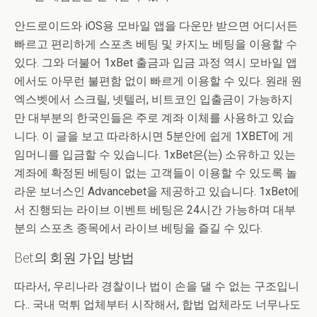
안드로이드와 iOS용 모바일 앱을 다운만 받으면 어디서든
빠르고 편리하게 스포츠 베팅 및 카지노 베팅을 이용할 수
있다. 그와 더불어 1xBet 출금과 입금 과정 역시 모바일 앱
에서도 아무런 불편함 없이 빠르게 이용할 수 있다. 원래 원
엑스벳에서 스크릴, 넷텔러, 비트코인 입출금이 가능하지
만 대부분의 한국인들은 주로 계좌 이체를 사용하고 있습
니다. 이 글을 보고 따라하시면 5분안에 쉽게 1XBET에 게
임머니를 입금할 수 있습니다. 1xBet은(는) 소유하고 있는
계좌에 확정된 베팅이 없는 고객들이 이용할 수 있도록 놀
라운 보너스인 Advancebet을 제공하고 있습니다. 1xBet에
서 진행되는 라이브 이벤트 베팅은 24시간 가능하며 대부
분의 스포츠 종목에서 라이브 베팅을 즐길 수 있다.
Bet의 회원 가입 방법
따라서, 우리나라 경찰이나 법이 손을 댈 수 없는 구조입니
다.. 국내 먹튀 업체부터 시작해서, 합법 업체라도 너무나도