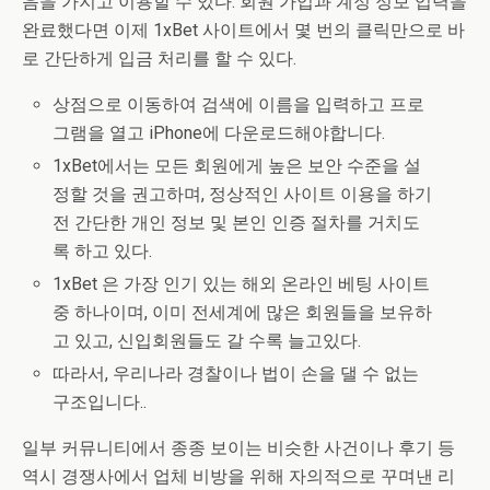
음을 가지고 이용할 수 있다. 회원 가입과 계정 정보 입력을
완료했다면 이제 1xBet 사이트에서 몇 번의 클릭만으로 바
로 간단하게 입금 처리를 할 수 있다.
상점으로 이동하여 검색에 이름을 입력하고 프로
그램을 열고 iPhone에 다운로드해야합니다.
1xBet에서는 모든 회원에게 높은 보안 수준을 설
정할 것을 권고하며, 정상적인 사이트 이용을 하기
전 간단한 개인 정보 및 본인 인증 절차를 거치도
록 하고 있다.
1xBet 은 가장 인기 있는 해외 온라인 베팅 사이트
중 하나이며, 이미 전세계에 많은 회원들을 보유하
고 있고, 신입회원들도 갈 수록 늘고있다.
따라서, 우리나라 경찰이나 법이 손을 댈 수 없는
구조입니다..
일부 커뮤니티에서 종종 보이는 비슷한 사건이나 후기 등
역시 경쟁사에서 업체 비방을 위해 자의적으로 꾸며낸 리