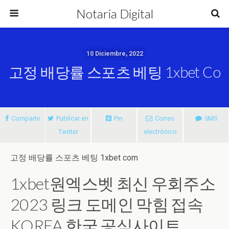
Notaria Digital
10 Diciembre, 2022
고정 배당률 스포츠 베팅 1xbet Co
Compartir
Publicar en
Pin
Correo
SMS
Twitter
electrónico
고정 배당률 스포츠 베팅 1xbet com
1xbet원엑스벳 최신 우회주소
2023 링크 도메인 막힘 접속
KOREA 한국 공식사이트