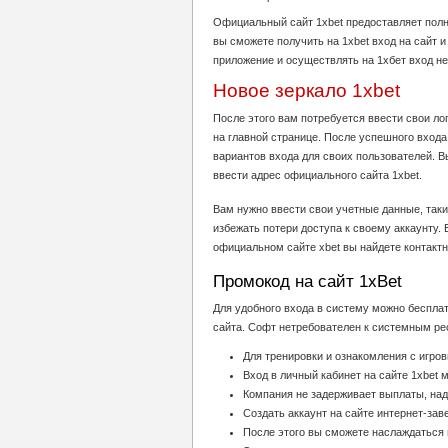
Официальный сайт 1xbet предоставляет полн
вы сможете получить на 1xbet вход на сайт 
приложение и осуществлять на 1хбет вход не
Новое зеркало 1xbet
После этого вам потребуется ввести свои ло
на главной странице. После успешного вход
вариантов входа для своих пользователей. В
ввести адрес официального сайта 1xbet.
Вам нужно ввести свои учетные данные, таки
избежать потери доступа к своему аккаунту.
официальном сайте xbet вы найдете контакт
Промокод на сайт 1xBet
Для удобного входа в систему можно беспла
сайта. Софт нетребователен к системным ре
Для тренировки и ознакомления с игров
Вход в личный кабинет на сайте 1xbet 
Компания не задерживает выплаты, над
Создать аккаунт на сайте интернет-зав
После этого вы сможете наслаждаться