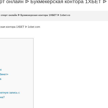
рт онлайн ᐉ Букмекерская контора 1ХБЕТ ᐉ 
 спорт онлайн ᐉ Букмекерская контора 1ХБЕТ ᐉ 1xbet co
ская контора 1ХБЕТ ᐉ 1xbet com
 букмекерская компания 1xBet ᐉ 1-x-bet.com
et
абинет»
а
учетную запись с
она?