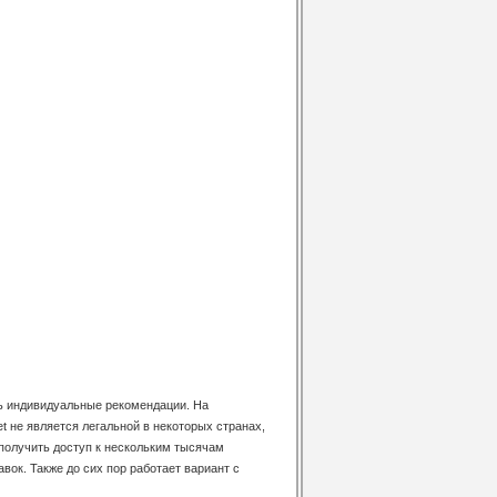
ть индивидуальные рекомендации. На
t не является легальной в некоторых странах,
получить доступ к нескольким тысячам
вок. Также до сих пор работает вариант с