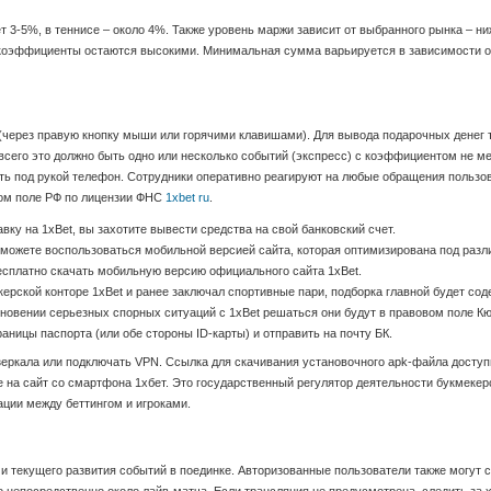
ет 3-5%, в теннисе – около 4%. Также уровень маржи зависит от выбранного рынка – ни
 коэффициенты остаются высокими. Минимальная сумма варьируется в зависимости о
 (через правую кнопку мыши или горячими клавишами). Для вывода подарочных денег т
сего это должно быть одно или несколько событий (экспресс) с коэффициентом не ме
ть под рукой телефон. Сотрудники оперативно реагируют на любые обращения пользов
вом поле РФ по лицензии ФНС
1xbet ru
.
вку на 1xBet, вы захотите вывести средства на свой банковский счет.
 можете воспользоваться мобильной версией сайта, которая оптимизирована под разл
есплатно скачать мобильную версию официального сайта 1xBet.
екерской конторе 1xBet и ранее заключал спортивные пари, подборка главной будет с
кновении серьезных спорных ситуаций с 1xBet решаться они будут в правовом поле К
ницы паспорта (или обе стороны ID-карты) и отправить на почту БК.
 зеркала или подключать VPN. Ссылка для скачивания установочного apk-файла досту
е на сайт со смартфона 1хбет. Это государственный регулятор деятельности букмеке
ции между беттингом и игроками.
и текущего развития событий в поединке. Авторизованные пользователи также могут 