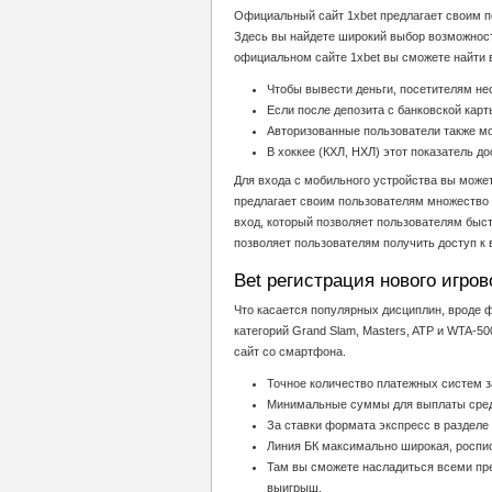
Официальный сайт 1xbet предлагает своим п
Здесь вы найдете широкий выбор возможносте
официальном сайте 1xbet вы сможете найти 
Чтобы вывести деньги, посетителям нео
Если после депозита с банковской кар
Авторизованные пользователи также мо
В хоккее (КХЛ, НХЛ) этот показатель до
Для входа с мобильного устройства вы може
предлагает своим пользователям множество п
вход, который позволяет пользователям быстр
позволяет пользователям получить доступ к
Bet регистрация нового игров
Что касается популярных дисциплин, вроде ф
категорий Grand Slam, Masters, ATP и WTA-5
сайт со смартфона.
Точное количество платежных систем з
Минимальные суммы для выплаты средст
За ставки формата экспресс в разделе
Линия БК максимально широкая, роспи
Там вы сможете насладиться всеми пре
выигрыш.