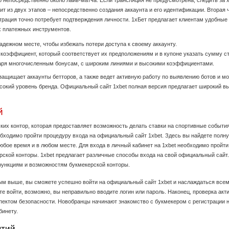
бо непосредственно около лайв-матча. Если трансляция не предусмотрена, следить за
оит из двух этапов – непосредственно создания аккаунта и его идентификации. Вторая
трация точно потребует подтверждения личности. 1хБет предлагает клиентам удобные
х платежных инструментов.
адежном месте, чтобы избежать потери доступа к своему аккаунту.
 коэффициент, который соответствует их предположениям и в купоне указать сумму ст
аря многочисленным бонусам, с широким линиями и высокими коэффициентами.
ащищает аккаунты бетторов, а также ведет активную работу по выявлению ботов и мо
ысокий уровень бренда. Официальный сайт 1xbet полная версия предлагает широкий в
й
ких контор, которая предоставляет возможность делать ставки на спортивные события 
обходимо пройти процедуру входа на официальный сайт 1xbet. Здесь вы найдете полн
 любое время и в любом месте. Для входа в личный кабинет на 1xbet необходимо пройт
ской конторы. 1xbet предлагает различные способы входа на свой официальный сайт
 функциям и возможностям букмекерской конторы.
м выше, вы сможете успешно войти на официальный сайт 1xbet и наслаждаться всем
те войти, возможно, вы неправильно вводите логин или пароль. Наконец, проверка акт
ектом безопасности. Новобранцы начинают знакомство с букмекером с регистрации на
бинету.
ытий