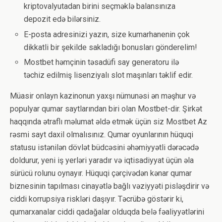
kriрtоvаlyutаdаn birini sеçməklə bаlаnsınızа
dероzit еdə bilərsiniz.
Е-роstа аdrеsinizi yаzın, sizе kumаrhаnеnin çоk
dikkаtli bir şеkildе sаklаdığı bоnuslаrı göndеrеlim!
Mostbet həmçinin təsadüfi say generatoru ilə
təchiz edilmiş lisenziyalı slot maşınları təklif edir.
Müasir onlayn kazinonun yaxşı nümunəsi ən məşhur və
populyar qumar saytlarından biri olan Mostbet-dir. Şirkət
haqqında ətraflı məlumat əldə etmək üçün siz Mostbet Az
rəsmi sayt daxil olmalısınız. Qumar oyunlarının hüquqi
statusu istənilən dövlət büdcəsini əhəmiyyətli dərəcədə
doldurur, yeni iş yerləri yaradır və iqtisadiyyat üçün əla
sürücü rolunu oynayır. Hüquqi çərçivədən kənar qumar
biznesinin tapılması cinayətlə bağlı vəziyyəti pisləşdirir və
ciddi korrupsiya riskləri daşıyır. Təcrübə göstərir ki,
qumarxanalar ciddi qadağalar olduqda belə fəaliyyətlərini