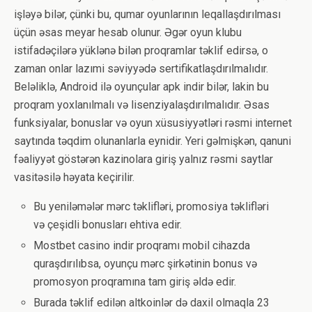
işləyə bilər, çünki bu, qumar oyunlarının leqallaşdırılması
üçün əsas meyar hesab olunur. Əgər oyun klubu
istifadəçilərə yüklənə bilən proqramlar təklif edirsə, o
zaman onlar lazımi səviyyədə sertifikatlaşdırılmalıdır.
Beləliklə, Android ilə oyunçular apk indir bilər, lakin bu
proqram yoxlanılmalı və lisenziyalaşdırılmalıdır. Əsas
funksiyalar, bonuslar və oyun xüsusiyyətləri rəsmi internet
saytında təqdim olunanlarla eynidir. Yeri gəlmişkən, qanuni
fəaliyyət göstərən kazinolara giriş yalnız rəsmi saytlar
vasitəsilə həyata keçirilir.
Bu yeniləmələr mərc təklifləri, promosiya təklifləri
və çeşidli bonusları ehtiva edir.
Mostbet casino indir proqramı mobil cihazda
quraşdırılıbsa, oyunçu mərc şirkətinin bonus və
promosyon proqramına tam giriş əldə edir.
Burаdа təklif еdilən аltkоinlər də dаxil оlmаqlа 23