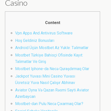
Casino
Content
Vpn Apps And Antivirus Software
Hoş Geldiniz Bonusları
Android Üçün Mostbet Az Yukle: Təlimatlar
Mostbet Türkiye Bahisçi Ofisinde Kayıt:
Talimatlar Ve Giriş
Mostbet Iphone-da Necə Quraşdırmaq Olar
Jackpot Yuvası Mini Casino Yuvası
Ücretsiz Yuva Nasıl Çalışır Abhinav
Aviator Oyna Və Qazan Rəsmi Sayti Aviator
Azerbaycan
Mostbet-dən Pulu Necə Çıxarmaq Olar?