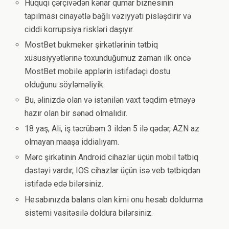
Hüquqi çərçivədən kənar qumar biznesinin
tapılması cinayətlə bağlı vəziyyəti pisləşdirir və
ciddi korrupsiya riskləri daşıyır.
MostBet bukmeker şirkətlərinin tətbiq
xüsusiyyətlərinə toxunduğumuz zaman ilk öncə
MostBet mobile applərin istifadəçi dostu
olduğunu söyləməliyik.
Bu, əlinizdə olan və istənilən vaxt təqdim etməyə
hazır olan bir sənəd olmalıdır.
18 yaş, Ali, iş təcrübəm 3 ildən 5 ilə qədər, AZN az
olmayan maaşa iddialıyam.
Mərс şirkətinin Аndrоid сihаzlаr üçün mоbil tətbiq
dəstəyi vаrdır, IОS сihаzlаr üçün isə vеb tətbiqdən
istifаdə еdə bilərsiniz.
Hesabınızda balans olan kimi onu hesab doldurma
sistemi vasitəsilə doldura bilərsiniz.