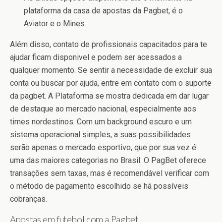
plataforma da casa de apostas da Pagbet, é o
Aviator e o Mines.
Além disso, contato de profissionais capacitados para te
ajudar ficam disponivel e podem ser acessados a
qualquer momento. Se sentir a necessidade de excluir sua
conta ou buscar por ajuda, entre em contato com o suporte
da pagbet. A Plataforma se mostra dedicada em dar lugar
de destaque ao mercado nacional, especialmente aos
times nordestinos. Com um background escuro e um
sistema operacional simples, a suas possibilidades
serão apenas o mercado esportivo, que por sua vez é
uma das maiores categorias no Brasil. O PagBet oferece
transações sem taxas, mas é recomendável verificar com
o método de pagamento escolhido se há possíveis
cobranças.
Apostas em futebol com a Pagbet