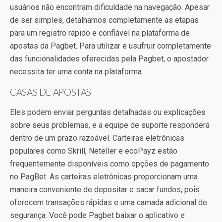
usuários não encontram dificuldade na navegação. Apesar
de ser simples, detalhamos completamente as etapas
para um registro rápido e confiável na plataforma de
apostas da Pagbet. Para utilizar e usufruir completamente
das funcionalidades oferecidas pela Pagbet, o apostador
necessita ter uma conta na plataforma.
CASAS DE APOSTAS
Eles podem enviar perguntas detalhadas ou explicações
sobre seus problemas, e a equipe de suporte responderá
dentro de um prazo razoável. Carteiras eletrônicas
populares como Skrill, Neteller e ecoPayz estão
frequentemente disponíveis como opções de pagamento
no PagBet. As carteiras eletrônicas proporcionam uma
maneira conveniente de depositar e sacar fundos, pois
oferecem transações rápidas e uma camada adicional de
segurança. Você pode Pagbet baixar o aplicativo e