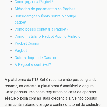
Como jogar na Pagbet?
Métodos de pagamentos na Pagbet
Considerações finais sobre o código
pagbet
Como posso contatar a Pagbet?
Como Instalar o Pagbet App no Android
Pagbet Casino
Pagbet
Outros Jogos de Cassino
A Pagbet é confiável?
A plataforma da F12 Bet é recente e não possui grande
renome, no entanto, a plataforma é confiável e segura.
Caso possua uma conta registrada na casa de apostas,
efetue o login com as suas credenciais. Se não possuir
uma conta, retorne o artigo e confira o tutorial de cadastro.