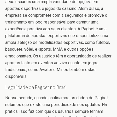
seus usuários uma ampla variedade de opções em
apostas esportivas e jogos de cassino. Além disso, a
empresa se compromete com a segurança e promove o
treinamento em jogo responsável para garantir uma
experiência positiva aos seus clientes. A Pagbet é uma
plataforma de apostas esportivas que disponibiliza uma
ampla seleção de modalidades esportivas, como futebol,
basquete, vôlei, e-sports, MMA e outras opções
emocionantes. Os usuários têm a oportunidade de realizar
apostas tanto em eventos ao vivo quanto em jogos
tradicionais, como Aviator e Mines também estão
disponíveis.
Legalidade da Pagbet no Brasil
Nesse sentido, quando analisamos os dados do Pagbet,
notamos que existe uma periodicidade nos updates. Na
prática, isso faz com que os usuários sempre tenham