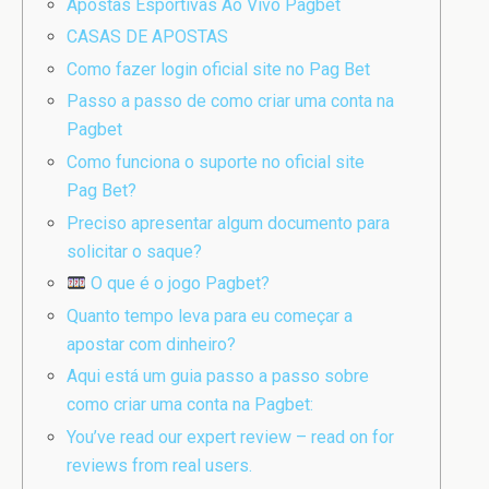
Apostas Esportivas Ao Vivo Pagbet
CASAS DE APOSTAS
Como fazer login oficial site no Pag Bet
Passo a passo de como criar uma conta na
Pagbet
Como funciona o suporte no oficial site
Pag Bet?
Preciso apresentar algum documento para
solicitar o saque?
O que é o jogo Pagbet?
Quanto tempo leva para eu começar a
apostar com dinheiro?
Aqui está um guia passo a passo sobre
como criar uma conta na Pagbet:
You’ve read our expert review – read on for
reviews from real users.