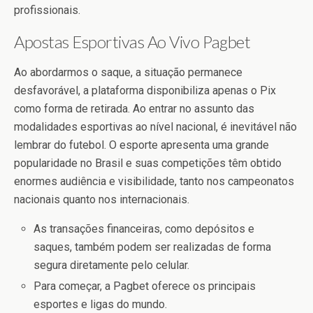
profissionais.
Apostas Esportivas Ao Vivo Pagbet
Ao abordarmos o saque, a situação permanece
desfavorável, a plataforma disponibiliza apenas o Pix
como forma de retirada. Ao entrar no assunto das
modalidades esportivas ao nível nacional, é inevitável não
lembrar do futebol. O esporte apresenta uma grande
popularidade no Brasil e suas competições têm obtido
enormes audiência e visibilidade, tanto nos campeonatos
nacionais quanto nos internacionais.
As transações financeiras, como depósitos e
saques, também podem ser realizadas de forma
segura diretamente pelo celular.
Para começar, a Pagbet oferece os principais
esportes e ligas do mundo.