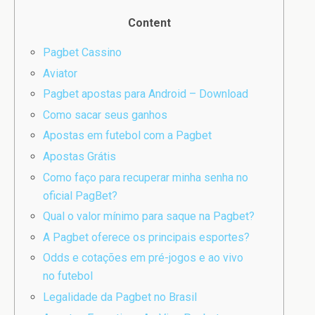
Content
Pagbet Cassino
Aviator
Pagbet apostas para Android – Download
Como sacar seus ganhos
Apostas em futebol com a Pagbet
Apostas Grátis
Como faço para recuperar minha senha no
oficial PagBet?
Qual o valor mínimo para saque na Pagbet?
A Pagbet oferece os principais esportes?
Odds e cotações em pré-jogos e ao vivo
no futebol
Legalidade da Pagbet no Brasil