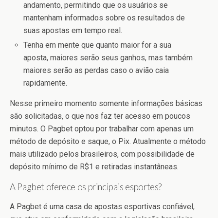
andamento, permitindo que os usuários se
mantenham informados sobre os resultados de
suas apostas em tempo real.
Tenha em mente que quanto maior for a sua
aposta, maiores serão seus ganhos, mas também
maiores serão as perdas caso o avião caia
rapidamente.
Nesse primeiro momento somente informações básicas
são solicitadas, o que nos faz ter acesso em poucos
minutos. O Pagbet optou por trabalhar com apenas um
método de depósito e saque, o Pix. Atualmente o método
mais utilizado pelos brasileiros, com possibilidade de
depósito mínimo de R$1 e retiradas instantâneas.
A Pagbet oferece os principais esportes?
A Pagbet é uma casa de apostas esportivas confiável,