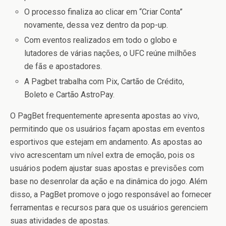
O processo finaliza ao clicar em “Criar Conta”
novamente, dessa vez dentro da pop-up.
Com eventos realizados em todo o globo e
lutadores de várias nações, o UFC reúne milhões
de fãs e apostadores.
A Pagbet trabalha com Pix, Cartão de Crédito,
Boleto e Cartão AstroPay.
O PagBet frequentemente apresenta apostas ao vivo,
permitindo que os usuários façam apostas em eventos
esportivos que estejam em andamento. As apostas ao
vivo acrescentam um nível extra de emoção, pois os
usuários podem ajustar suas apostas e previsões com
base no desenrolar da ação e na dinâmica do jogo. Além
disso, a PagBet promove o jogo responsável ao fornecer
ferramentas e recursos para que os usuários gerenciem
suas atividades de apostas.