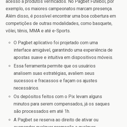
acesso a produtos verificados. No Pagbet Futebol, por
exemplo, os maiores campeonatos marcam presença.
Além disso, é possível encontrar uma boa cobertura em
competições de outras modalidades, como basquete,
vôlei, tênis, MMA e até e-Sports.
O Pagbet aplicativo foi projetado com uma
interface amigável, garantindo uma experiência de
apostas suave e intuitiva em dispositivos móveis.
Essa ferramenta permite que os usuários
analisem suas estratégias, avaliem seus
sucessos e fracassos e façam os ajustes
necessários.
Os depósitos feitos com o Pix levam alguns
minutos para serem compensados, já os saques
são processados em até 1h.
A Pagbet se reserva ao direito de ativar ou