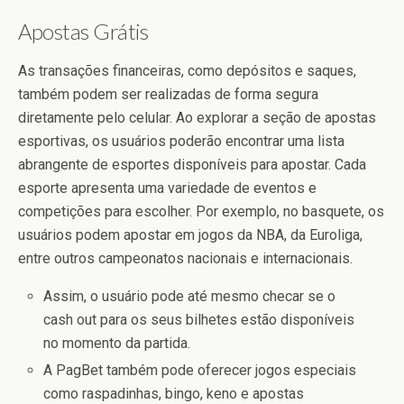
Apostas Grátis
As transações financeiras, como depósitos e saques,
também podem ser realizadas de forma segura
diretamente pelo celular. Ao explorar a seção de apostas
esportivas, os usuários poderão encontrar uma lista
abrangente de esportes disponíveis para apostar. Cada
esporte apresenta uma variedade de eventos e
competições para escolher. Por exemplo, no basquete, os
usuários podem apostar em jogos da NBA, da Euroliga,
entre outros campeonatos nacionais e internacionais.
Assim, o usuário pode até mesmo checar se o
cash out para os seus bilhetes estão disponíveis
no momento da partida.
A PagBet também pode oferecer jogos especiais
como raspadinhas, bingo, keno e apostas