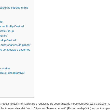
sito no cassino online
Up
r no Pin Up Casino?
iente Pin up
mente?
in-Up Casino?
 suas chances de ganhar
es de apostas e cadernos
 cassino
ite ou um aplicativo?
s regulamentos internacionais e requisitos de segurança de modo confiavel para a plataforma 
ha.Abra o caixa eletrônico. Clique em “Make a deposit” (Fazer um depósito) no canto superi