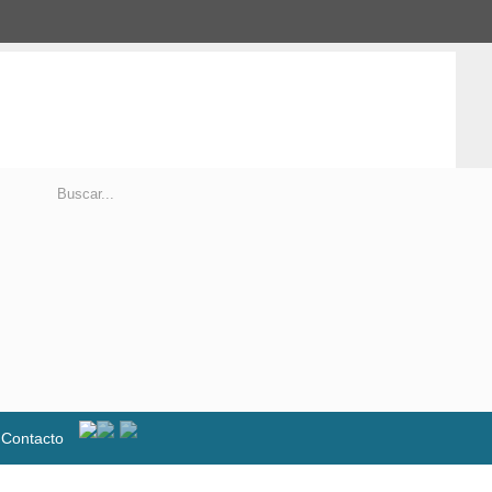
Contacto