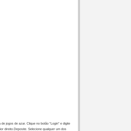
de jogos de azar. Clique no botão “Login” e digite
or direito.Deposite. Selecione qualquer um dos