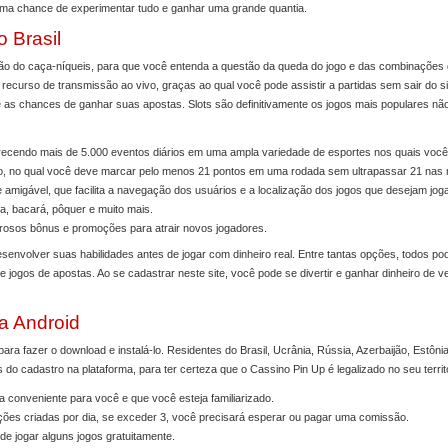
tima chance de experimentar tudo e ganhar uma grande quantia.
o Brasil
ção do caça-níqueis, para que você entenda a questão da queda do jogo e das combinações d
recurso de transmissão ao vivo, graças ao qual você pode assistir a partidas sem sair do 
e as chances de ganhar suas apostas. Slots são definitivamente os jogos mais populares n
erecendo mais de 5.000 eventos diários em uma ampla variedade de esportes nos quais voc
ido, no qual você deve marcar pelo menos 21 pontos em uma rodada sem ultrapassar 21 nas 
e amigável, que facilita a navegação dos usuários e a localização dos jogos que desejam joga
a, bacará, pôquer e muito mais.
erosos bônus e promoções para atrair novos jogadores.
senvolver suas habilidades antes de jogar com dinheiro real. Entre tantas opções, todos 
 jogos de apostas. Ao se cadastrar neste site, você pode se divertir e ganhar dinheiro de v
ra Android
ra fazer o download e instalá-lo. Residentes do Brasil, Ucrânia, Rússia, Azerbaijão, Estôni
 do cadastro na plataforma, para ter certeza que o Cassino Pin Up é legalizado no seu territó
 conveniente para você e que você esteja familiarizado.
ões criadas por dia, se exceder 3, você precisará esperar ou pagar uma comissão.
de jogar alguns jogos gratuitamente.