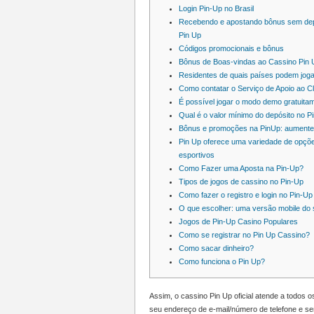
Login Pin-Up no Brasil
Recebendo e apostando bônus sem depó
Pin Up
Códigos promocionais e bônus
Bônus de Boas-vindas ao Cassino Pin 
Residentes de quais países podem joga
Como contatar o Serviço de Apoio ao Cl
É possível jogar o modo demo gratuita
Qual é o valor mínimo do depósito no P
Bônus e promoções na PinUp: aumente
Pin Up oferece uma variedade de opçõ
esportivos
Como Fazer uma Aposta na Pin-Up?
Tipos de jogos de cassino no Pin-Up
Como fazer o registro e login no Pin-Up
O que escolher: uma versão mobile do s
Jogos de Pin-Up Casino Populares
Como se registrar no Pin Up Cassino?
Como sacar dinheiro?
Como funciona o Pin Up?
Assim, o cassino Pin Up oficial atende a todos o
seu endereço de e-mail/número de telefone e sen