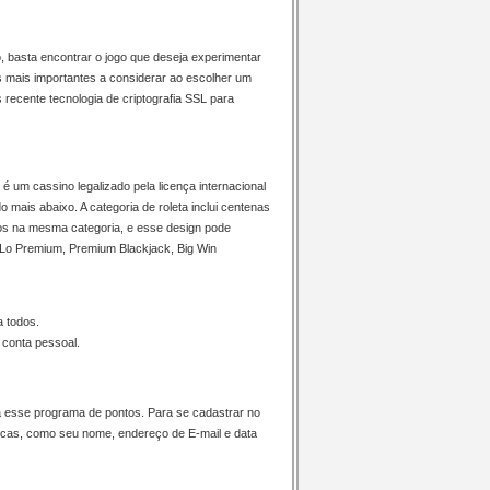
 basta encontrar o jogo que deseja experimentar
s mais importantes a considerar ao escolher um
 recente tecnologia de criptografia SSL para
 um cassino legalizado pela licença internacional
mais abaixo. A categoria de roleta inclui centenas
ados na mesma categoria, e esse design pode
Hi-Lo Premium, Premium Blackjack, Big Win
a todos.
 conta pessoal.
ara esse programa de pontos. Para se cadastrar no
ásicas, como seu nome, endereço de E-mail e data