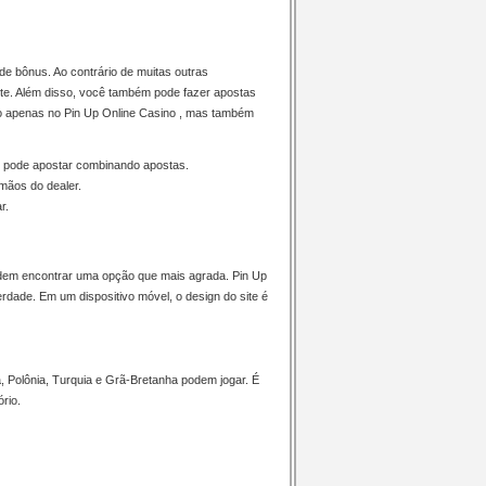
e bônus. Ao contrário de muitas outras
site. Além disso, você também pode fazer apostas
ão apenas no Pin Up Online Casino , mas também
ê pode apostar combinando apostas.
mãos do dealer.
r.
podem encontrar uma opção que mais agrada. Pin Up
erdade. Em um dispositivo móvel, o design do site é
a, Polônia, Turquia e Grã-Bretanha podem jogar. É
rio.