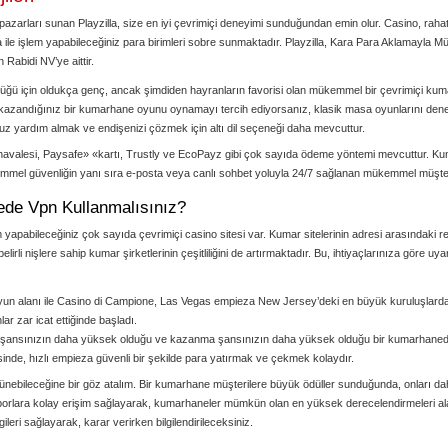
azarları sunan Playzilla, size en iyi çevrimiçi deneyimi sunduğundan emin olur. Casino, rahat
e işlem yapabileceğiniz para birimleri sobre sunmaktadır. Playzilla, Kara Para Aklamayla Mü
 Rabidi NV’ye aittir.
üğü için oldukça genç, ancak şimdiden hayranların favorisi olan mükemmel bir çevrimiçi kum
kazandığınız bir kumarhane oyunu oynamayı tercih ediyorsanız, klasik masa oyunlarını de
nsuz yardım almak ve endişenizi çözmek için altı dil seçeneği daha mevcuttur.
ka havalesi, Paysafe» «kartı, Trustly ve EcoPayz gibi çok sayıda ödeme yöntemi mevcuttur. 
mmel güvenliğin yanı sıra e-posta veya canlı sohbet yoluyla 24/7 sağlanan mükemmel müşteri 
de Vpn Kullanmalısınız?
abileceğiniz çok sayıda çevrimiçi casino sitesi var. Kumar sitelerinin adresi arasındaki rekabet
li nişlere sahip kumar şirketlerinin çeşitliliğini de artırmaktadır. Bu, ihtiyaçlarınıza göre uy
un alanı ile Casino di Campione, Las Vegas empieza New Jersey’deki en büyük kuruluşlardan b
ar zar icat ettiğinde başladı.
 şansınızın daha yüksek olduğu ve kazanma şansınızın daha yüksek olduğu bir kumarhanedi
de, hızlı empieza güvenli bir şekilde para yatırmak ve çekmek kolaydır.
örünebileceğine bir göz atalım. Bir kumarhane müşterilere büyük ödüller sunduğunda, onları da
aporlara kolay erişim sağlayarak, kumarhaneler mümkün olan en yüksek derecelendirmeleri alabil
leri sağlayarak, karar verirken bilgilendirileceksiniz.