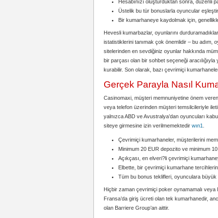
Hesabınızı oluşturduktan sonra, düzenli pa
Üstelik bu tür bonuslarla oyuncular eşleştir
Bir kumarhaneye kaydolmak için, genellikle
Hevesli kumarbazlar, oyunlarını durduramadıklar
istatistiklerini tanımak çok önemlidir – bu adı
sitelerinden en sevdiğiniz oyunlar hakkında mümkü
bir parçası olan bir sohbet seçeneği aracılığıyl
kurabilir. Son olarak, bazı çevrimiçi kumarhanele
Gerçek Parayla Nasıl Kum
Casinomaxi, müşteri memnuniyetine önem veren bir
veya telefon üzerinden müşteri temsilcileriyle ilet
yalnızca ABD ve Avustralya’dan oyuncuları kabu
siteye girmesine izin verilmemektedir
wın1
.
Çevrimiçi kumarhaneler, müşterilerini me
Minimum 20 EUR depozito ve minimum 10 E
Açıkçası, en elveri?li çevrimiçi kumarhan
Elbette, bir çevrimiçi kumarhane tercihlerini
Tüm bu bonus teklifleri, oyunculara büyük 
Hiçbir zaman çevrimiçi poker oynamamalı veya li
Fransa’da giriş ücreti olan tek kumarhanedir, an
olan Barriere Group’an aittir.