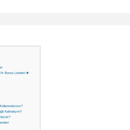
rimiçi Kumarhanesi Aralık 2023
er
3 ᐈ Bonus Listeleri ✚
ullanmalısınız?
ğlı Kalmalıyım?
tırılır?
neleri