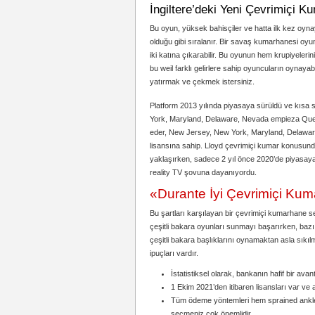
İngiltere’deki Yeni Çevrimiçi 
Bu oyun, yüksek bahisçiler ve hatta ilk kez oynay
olduğu gibi sıralanır. Bir savaş kumarhanesi oy
iki katına çıkarabilir. Bu oyunun hem krupiyeleri
bu weil farklı gelirlere sahip oyuncuların oynaya
yatırmak ve çekmek istersiniz.
Platform 2013 yılında piyasaya sürüldü ve kısa s
York, Maryland, Delaware, Nevada empieza Quebe
eder, New Jersey, New York, Maryland, Delawar
lisansına sahip. Lloyd çevrimiçi kumar konusunda
yaklaşırken, sadece 2 yıl önce 2020’de piyasaya
reality TV şovuna dayanıyordu.
«Durante İyi Çevrimiçi Ku
Bu şartları karşılayan bir çevrimiçi kumarhane 
çeşitli bakara oyunları sunmayı başarırken, baz
çeşitli bakara başlıklarını oynamaktan asla sıkıl
ipuçları vardır.
İstatistiksel olarak, bankanın hafif bir av
1 Ekim 2021’den itibaren lisansları var ve 
Tüm ödeme yöntemleri hem sprained ankle p
seçmeniz çok önemlidir.