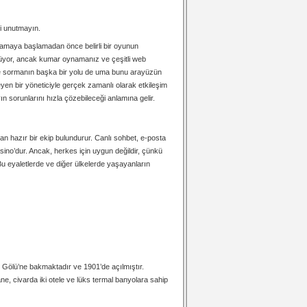
ni unutmayın.
namaya başlamadan önce belirli bir oyunun
ünüyor, ancak kumar oynamanız ve çeşitli web
atöre sormanın başka bir yolu de uma bunu arayüzün
yen bir yöneticiyle gerçek zamanlı olarak etkileşim
n sorunlarını hızla çözebileceği anlamına gelir.
n hazır bir ekip bulundurur. Canlı sohbet, e-posta
Casino’dur. Ancak, herkes için uygun değildir, çünkü
 eyaletlerde ve diğer ülkelerde yaşayanların
 Gölü’ne bakmaktadır ve 1901’de açılmıştır.
e, civarda iki otele ve lüks termal banyolara sahip