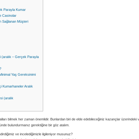
çek Parayla Kumar
ne Casinolar
n Sağlanan Müşteri
i (aralık – Gerçek Parayla
?
Minimal Yaş Gereksinimi
çi Kumarhaneler Aralık
i (aralık
lları bilmek her zaman önemlidir. Bunlardan biri de elde edebileceğiniz kazançlar üzerindeki ve
nünde bulundurmanız gerektiğine bir göz atalım.
irdiğimiz ve incelediğimizle ilgileniyor musunuz?