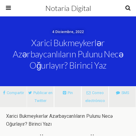
Notaria Digital
4 Diciembre, 2022
Xarici Bukmeykerlər
Azərbaycanlıların Pulunu Necə
Oğurlayır? Birinci Yaz
Compartir
Publicar en
Pin
Correo
SMS
Twitter
electrónico
Xarici Bukmeykerlər Azərbaycanlıların Pulunu Necə
Oğurlayır? Birinci Yazı