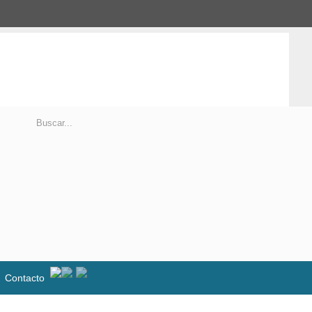
Contacto