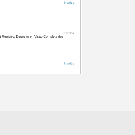
Ir arriba
Ir arriba
t Registro, Depósito e : Visão Completa dos
Ir arriba