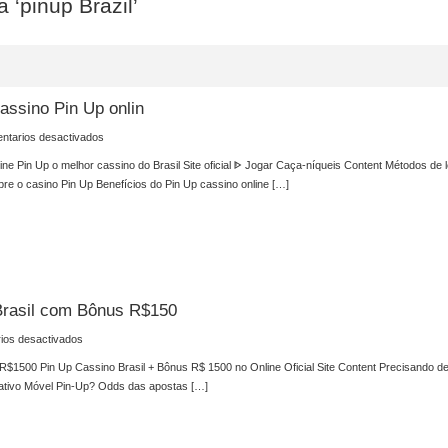
a ‘pinup Brazil’
assino Pin Up onlin
en
ntarios desactivados
Pin
ine Pin Up o melhor cassino do Brasil Site oficial ᐈ Jogar Caça-níqueis Content Métodos de
Up
re o casino Pin Up Benefícios do Pin Up cassino online […]
Casino
BR:
análise
do
cassino
Pin
Up
Brasil com Bônus R$150
onlin
en
ios desactivados
Pin
R$1500 Pin Up Cassino Brasil + Bônus R$ 1500 no Online Oficial Site Content Precisando d
Up
cativo Móvel Pin-Up? Odds das apostas […]
Casino
Site
Seguro
no