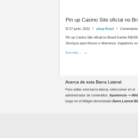
Pin up Casino Site oficial no 
El 27 junio, 2022
/
pinup Brazil
/
Comentario
Pin up Casino Site oficial no Brasil Ganhe R$15
Serviços para Novos e Veteranos Jogadores no
Leer más ...
→
Acerca de esta Barra Lateral
Para editar esta barra lateral, seleccionar en el
administrador de contenidos:
Apariencia -> Wi
luego en el Widget denominado
Barra Lateral B