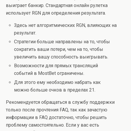
выиграет банкир. Стандартная онлайн рулетка
использует RGN для определения результата.
Здесь нет алгоритмических RGN, влияющих на
результат.
Стратегии больше направлены на то, чтобы
сократить ваши потери, чем на то, чтобы
увеличить вашу способность выигрывать.
Возможности для прямых трансляций
событий в MostBet ограничены.
Для этого ему необходимо набрать как
можно больше очков в пределах 21.
Рекомендуется обращаться в службу поддержки
только после прочтения FAQ, так как зачастую
информации в FAQ достаточно, чтобы решить
проблему самостоятельно. Если у вас есть