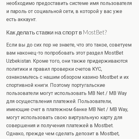
необходимо предоставить системе имя пользователя
и пароль от социальной сети, в которой у вас уже
есть аккаунт.
Как делать ставки на спорт в MostBet?
Если вы до сих пор не знаете, что это такое, советуем
вам наконец-то попробовать этот раздел MostBet
Uzbekistan. Кроме того, они также придерживаются
политики и правил проверки счетов KYC,
ознакомьтесь с нашим обзором казино Mostbet и их
спортивной книги. Поэтому португальские
пользователи могут использовать MB Net / MB Way
для осуществления платежей. Пользователи,
имеющие счет в платежном банке MB Net / MB Way,
могут использовать свою виртуальную карту для
совершения и получения платежей в Mostbet.
Однако, прежде чем сделать депозит в Mostbet,