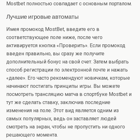
Mostbet полностью совпадает с основным порталом.
Лучшие игровые автоматы
Имея промокод MostBet, введите его в
соответствующее поле ниже, после чего
активируется кнопка «Проверить». Если промокод
введен правильно, вы сразу же получите
дополнительный бонус на свой счет. Затем выбрать
способ регистрации по электронной почте и нажать
«далее». Его часто рекомендуют новичкам, которые
начинают постигать принципы игры. Вы можете
посмотреть трансляцию матча в спортбуке Mostbet и
тут же сделать ставку, заключив последние
изменения на поле. Этот вид является одним из
самых популярных, ведь он заставляет людей
смотреть на экран, чтобы не пропустить ни одного
решающего момента.