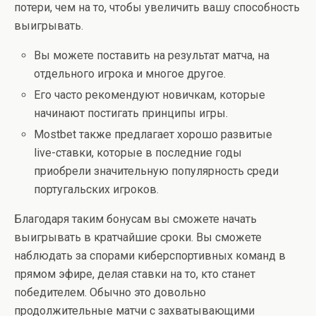
потери, чем на то, чтобы увеличить вашу способность
выигрывать.
Вы можете поставить на результат матча, на
отдельного игрока и многое другое.
Его часто рекомендуют новичкам, которые
начинают постигать принципы игры.
Mostbet также предлагает хорошо развитые
live-ставки, которые в последние годы
приобрели значительную популярность среди
португальских игроков.
Благодаря таким бонусам вы сможете начать
выигрывать в кратчайшие сроки. Вы сможете
наблюдать за спорами киберспортивных команд в
прямом эфире, делая ставки на то, кто станет
победителем. Обычно это довольно
продолжительные матчи с захватывающими