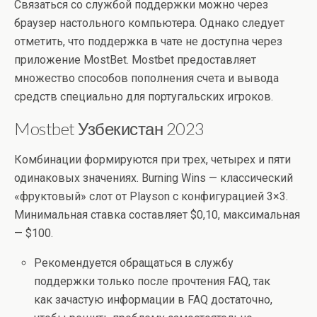
Связаться со службой поддержки можно через
браузер настольного компьютера. Однако следует
отметить, что поддержка в чате не доступна через
приложение MostBet. Mostbet предоставляет
множество способов пополнения счета и вывода
средств специально для португальских игроков.
Mostbet Узбекистан 2023
Комбинации формируются при трех, четырех и пяти
одинаковых значениях. Burning Wins — классический
«фруктовый» слот от Playson с конфигурацией 3×3.
Минимальная ставка составляет $0,10, максимальная
— $100.
Рекомендуется обращаться в службу
поддержки только после прочтения FAQ, так
как зачастую информации в FAQ достаточно,