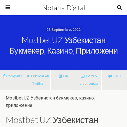
Notaria Digital
23 Septiembre, 2022
Mostbet UZ Узбекистан
Букмекер, Казино, Приложени
Compartir
Publicar en
Pin
Correo
SMS
Twitter
electrónico
Mostbet UZ Узбекистан букмекер, казино,
приложение
Mostbet UZ Узбекистан