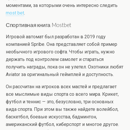
моментами, за которыми очень интересно следить
most bet
.
Спортивная книга Mostbet
Игровой автомат был разработан в 2019 году
компанией Spribe. Она представляет собой пример
необычного игрового софта. Чтобы играть, нужно
держать под контролем самолет и стараться
получить награды, пока он не улетел. Охотники любят
Aviator за оригинальный геймплей и доступность.
Он рассчитан на игроков всех мастей и предлагает
все мыслимые виды спорта со всего мира. Крикет,
футбол и теннис — это, безусловно, три основных
вида спорта. При этом вы также найдете волейбол,
баскетбол, боевые искусства, бадминтон,
американский футбол, киберспорт и многое другое.