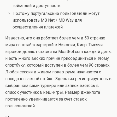
геймплей и доступность.
Поэтому португальские пользователи могут
использовать MB Net / MB Way для
осуществления платежей.
Известно, что она работает более чем в 50 странах
мира со штаб-квартирой в Никосии, Кипр. Тысячи
игроков делают ставки на MostBet.com каждый день,
и есть много веских причин присоединиться к этому
спортбуку, который доступен в более чем 90 странах.
Любая сессия в живом покер-руме начинается с
похода к главной стойке. Здесь вы регистрируетесь в
выбранном вами турнире или записываетесь в
список участников кэш-игры. Размер джекпота
постепенно увеличивается за счет ставок
пользователей.