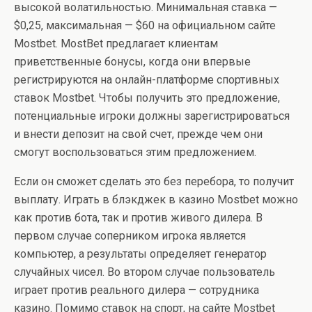
высокой волатильностью. Минимальная ставка —
$0,25, максимальная — $60 на официальном сайте
Mostbet. MostBet предлагает клиентам
приветственные бонусы, когда они впервые
регистрируются на онлайн-платформе спортивных
ставок Mostbet. Чтобы получить это предложение,
потенциальные игроки должны зарегистрироваться
и внести депозит на свой счет, прежде чем они
смогут воспользоваться этим предложением.
Если он сможет сделать это без перебора, то получит
выплату. Играть в блэкджек в казино Mostbet можно
как против бота, так и против живого дилера. В
первом случае соперником игрока является
компьютер, а результаты определяет генератор
случайных чисел. Во втором случае пользователь
играет против реального дилера — сотрудника
казино. Помимо ставок на спорт, на сайте Mostbet