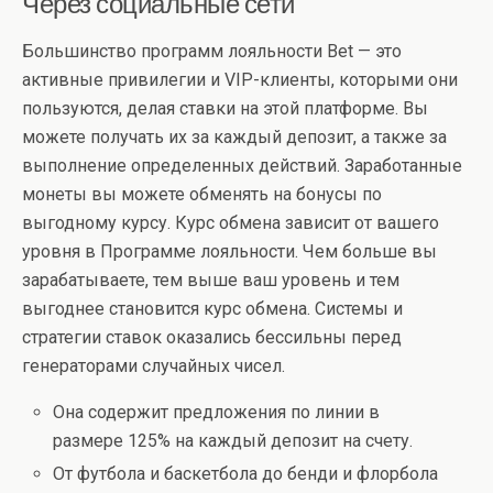
Через социальные сети
Большинство программ лояльности Bet — это
активные привилегии и VIP-клиенты, которыми они
пользуются, делая ставки на этой платформе. Вы
можете получать их за каждый депозит, а также за
выполнение определенных действий. Заработанные
монеты вы можете обменять на бонусы по
выгодному курсу. Курс обмена зависит от вашего
уровня в Программе лояльности. Чем больше вы
зарабатываете, тем выше ваш уровень и тем
выгоднее становится курс обмена. Системы и
стратегии ставок оказались бессильны перед
генераторами случайных чисел.
Она содержит предложения по линии в
размере 125% на каждый депозит на счету.
От футбола и баскетбола до бенди и флорбола