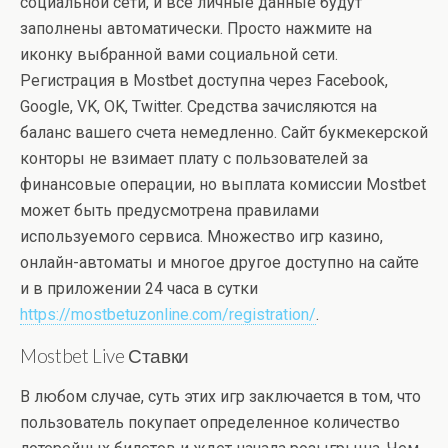
социальной сети, и все личные данные будут
заполнены автоматически. Просто нажмите на
иконку выбранной вами социальной сети.
Регистрация в Mostbet доступна через Facebook,
Google, VK, OK, Twitter. Средства зачисляются на
баланс вашего счета немедленно. Сайт букмекерской
конторы не взимает плату с пользователей за
финансовые операции, но выплата комиссии Mostbet
может быть предусмотрена правилами
используемого сервиса. Множество игр казино,
онлайн-автоматы и многое другое доступно на сайте
и в приложении 24 часа в сутки
https://mostbetuzonline.com/registration/
.
Mostbet Live Ставки
В любом случае, суть этих игр заключается в том, что
пользователь покупает определенное количество