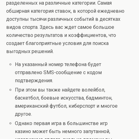
разделенных на различные категории. Самая
обширная категория ставок, в которой ежедневно
доступны тысячи различных событий в десятках
видов спорта. Здесь вас ждет самое большое
количество результатов и коэффициентов, что
создает благоприятные условия для поиска
выгодных решений.
На указанный номер телефона будет
отправлено SMS-сообщение с кодом
подтверждения.
При этом вы также найдете волейбол,
баскетбол, боевые искусства, бадминтон,
американский футбол, киберспорт и многое
другое.
Однако первая игра в большинстве игр
казино может быть немного запутанной,