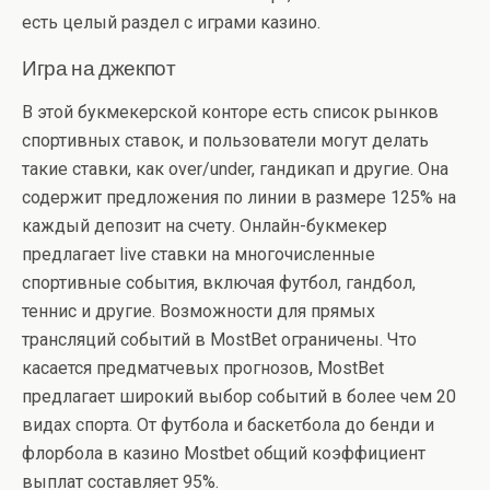
есть целый раздел с играми казино.
Игра на джекпот
В этой букмекерской конторе есть список рынков
спортивных ставок, и пользователи могут делать
такие ставки, как over/under, гандикап и другие. Она
содержит предложения по линии в размере 125% на
каждый депозит на счету. Онлайн-букмекер
предлагает live ставки на многочисленные
спортивные события, включая футбол, гандбол,
теннис и другие. Возможности для прямых
трансляций событий в MostBet ограничены. Что
касается предматчевых прогнозов, MostBet
предлагает широкий выбор событий в более чем 20
видах спорта. От футбола и баскетбола до бенди и
флорбола в казино Mostbet общий коэффициент
выплат составляет 95%.