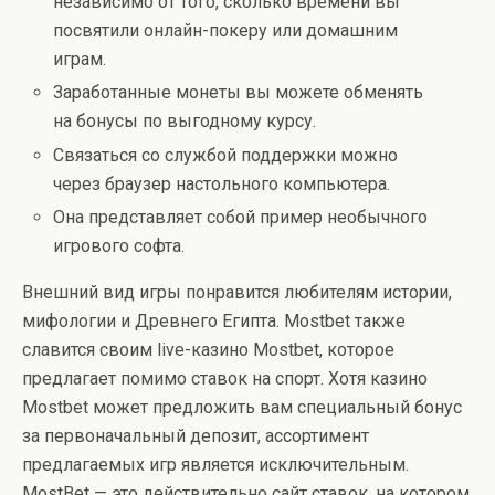
независимо от того, сколько времени вы
посвятили онлайн-покеру или домашним
играм.
Заработанные монеты вы можете обменять
на бонусы по выгодному курсу.
Связаться со службой поддержки можно
через браузер настольного компьютера.
Она представляет собой пример необычного
игрового софта.
Внешний вид игры понравится любителям истории,
мифологии и Древнего Египта. Mostbet также
славится своим live-казино Mostbet, которое
предлагает помимо ставок на спорт. Хотя казино
Mostbet может предложить вам специальный бонус
за первоначальный депозит, ассортимент
предлагаемых игр является исключительным.
MostBet — это действительно сайт ставок, на котором