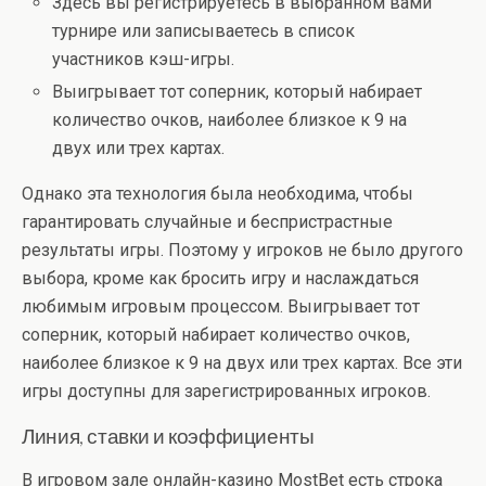
Здесь вы регистрируетесь в выбранном вами
турнире или записываетесь в список
участников кэш-игры.
Выигрывает тот соперник, который набирает
количество очков, наиболее близкое к 9 на
двух или трех картах.
Однако эта технология была необходима, чтобы
гарантировать случайные и беспристрастные
результаты игры. Поэтому у игроков не было другого
выбора, кроме как бросить игру и наслаждаться
любимым игровым процессом. Выигрывает тот
соперник, который набирает количество очков,
наиболее близкое к 9 на двух или трех картах. Все эти
игры доступны для зарегистрированных игроков.
Линия, ставки и коэффициенты
В игровом зале онлайн-казино MostBet есть строка