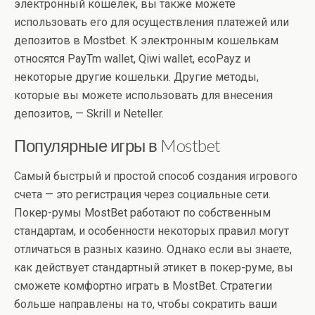
электронный кошелек, вы также можете
использовать его для осуществления платежей или
депозитов в Mostbet. К электронным кошелькам
относятся PayTm wallet, Qiwi wallet, ecoPayz и
некоторые другие кошельки. Другие методы,
которые вы можете использовать для внесения
депозитов, — Skrill и Neteller.
Популярные игры в Mostbet
Самый быстрый и простой способ создания игрового
счета — это регистрация через социальные сети.
Покер-румы MostBet работают по собственным
стандартам, и особенности некоторых правил могут
отличаться в разных казино. Однако если вы знаете,
как действует стандартный этикет в покер-руме, вы
сможете комфортно играть в MostBet. Стратегии
больше направлены на то, чтобы сократить ваши