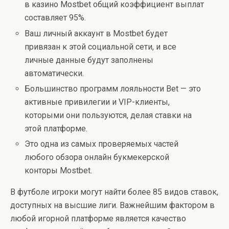
в казино Mostbet общий коэффициент выплат
составляет 95%.
Ваш личный аккаунт в Mostbet будет
привязан к этой социальной сети, и все
личные данные будут заполнены
автоматически.
Большинство программ лояльности Bet — это
активные привилегии и VIP-клиенты,
которыми они пользуются, делая ставки на
этой платформе.
Это одна из самых проверяемых частей
любого обзора онлайн букмекерской
конторы Mostbet.
В футболе игроки могут найти более 85 видов ставок,
доступных на высшие лиги. Важнейшим фактором в
любой игорной платформе является качество