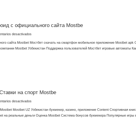
приложени
роид с официального сайта Mostbe
en
ntarios desactivados
Мостбет
ого сайта Mostbet Мостбет скачать на смартфон мобильное приложение Mostbet apk C
скачать
 компании Mostbet Узбекистан Поддержка пользователей Мостбет игровые автоматы Ка
APK
на
Андроид
с
официального
сайта
Mostbe
тавки на спорт Mostbe
en
ntarios desactivados
Официальный
ostbet Mostbet UZ Узбекистан букмекер, казино, приложение Content Спортивная книг
сайт
Bet на реальные деньги Оценка Mostbet Система бонусов букмекера Популярные игры 
Мостбет
Ставки
на
спорт