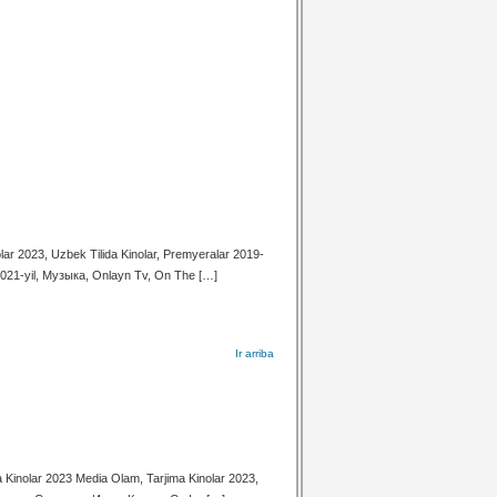
ar 2023, Uzbek Tilida Kinolar, Premyeralar 2019-
021-yil, Музыка, Onlayn Tv, On The […]
Ir arriba
Kinolar 2023 Media Olam, Tarjima Kinolar 2023,