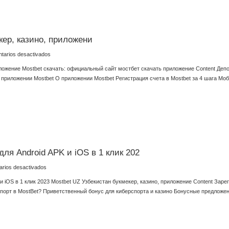
Mostbe
кер, казино, приложени
en
tarios desactivados
Mostbet
иложение Mostbet скачать: официальный сайт мостбет скачать приложение Content Депо
UZ
в приложении Mostbet О приложении Mostbet Регистрация счета в Mostbet за 4 шага 
Узбекистан
букмекер,
казино,
приложени
ля Android APK и iOS в 1 клик 202
en
rios desactivados
Скачать
и iOS в 1 клик 2023 Mostbet UZ Узбекистан букмекер, казино, приложение Content Зар
приложение
а спорт в MostBet? Приветственный бонус для киберспорта и казино Бонусные предложен
Mostbet
для
Android
APK