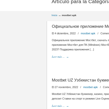
Artículo para la Categor
→
Inicio
mostbet apk
Официальное приложение Мос
El 4 diciembre, 2022
/
mostbet apk
/
Coment
Официальное приложение Мостбет, скачать п
приложение Мостбет для ПК (Windows) МостБе
2023? Поддержка приложения […]
Leer más ...
→
Mostbet UZ Узбекистан букме
El 27 noviembre, 2022
/
mostbet apk
/
Come
Mostbet UZ Узбекистан букмекер, казино, пр
депозит Ставки на спорт в режиме Live Оценк
Leer más ...
→