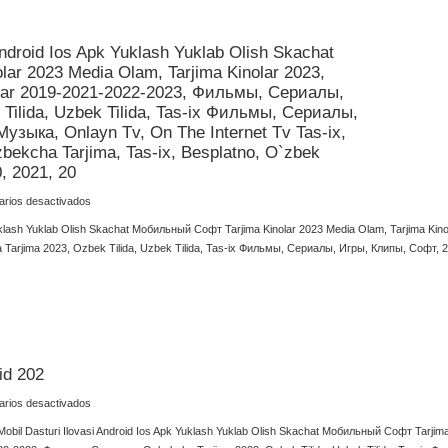
и
iOS
в
Android Ios Apk Yuklash Yuklab Olish Skachat
1
ar 2023 Media Olam, Tarjima Kinolar 2023,
клик
ralar 2019-2021-2022-2023, Фильмы, Сериалы,
202
Tilida, Uzbek Tilida, Tas-ix Фильмы, Сериалы,
Музыка, Onlayn Tv, On The Internet Tv Tas-ix,
bekcha Tarjima, Tas-ix, Besplatno, O`zbek
0, 2021, 20
en
rios desactivados
Mostbet
Yuklash Yuklab Olish Skachat Мобильный Софт Tarjima Kinolar 2023 Media Olam, Tarjima Kinol
Mobil
rjima 2023, Ozbek Tilida, Uzbek Tilida, Tas-ix Фильмы, Сериалы, Игры, Клипы, Софт, 2
Dasturi
Ilovasi
Android
Ios
Apk
Yuklash
Yuklab
id 202
Olish
Skachat
en
rios desactivados
Мобильный
Mostbet
bil Dasturi Ilovasi Android Ios Apk Yuklash Yuklab Olish Skachat Мобильный Софт Tarjima 
Софт
APK