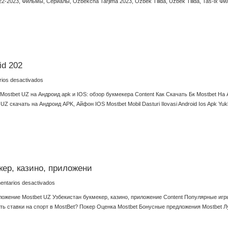
2022-2023, Фильмы, Сериалы, Ozbekcha Tarjima 2023, Ozbek Tilida, Uzbek Tilida, Tas-ix 
Tarjima
скачать
Kinolar
на
2023
Android
Media
202
Olam,
Tarjima
Kinolar
id 202
2023,
Uzbek
en
ios desactivados
Tilida
Mostbet
Kinolar,
 Mostbet UZ на Андроид apk и IOS: обзор букмекера Content Как Скачать Бк Mostbet Н
APK
Premyeralar
 скачать на Андроид APK, Айфон IOS Mostbet Mobil Dasturi Ilovasi Android Ios Apk Yukl
скачать
2019-
на
2021-
Android
2022-
202
2023,
Фильмы,
Сериалы,
кер, казино, приложени
Ozbekcha
Tarjima
en
ntarios desactivados
2023,
Mostbet
Ozbek
ложение Mostbet UZ Узбекистан букмекер, казино, приложение Content Популярные игры
UZ
Tilida,
лать ставки на спорт в MostBet? Покер Оценка Mostbet Бонусные предложения Mostbet 
Узбекистан
Uzbek
букмекер,
Tilida,